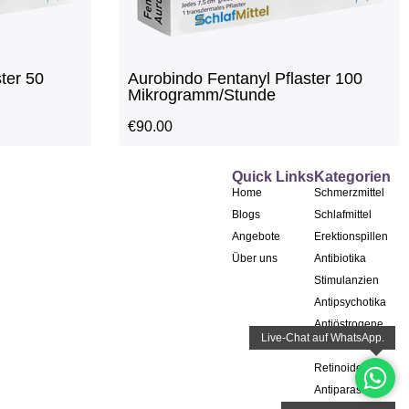
ter 50
Aurobindo Fentanyl Pflaster 100
Mikrogramm/Stunde
€
90.00
Quick Links
Kategorien
Home
Schmerzmittel
Blogs
Schlafmittel
Angebote
Erektionspillen
Über uns
Antibiotika
Stimulanzien
Antipsychotika
Antiöstrogene
Antidiabetika
Retinoide
Antiparasitika