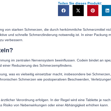
Teilen Sie dieses Produkt:
ng von starken Schmerzen, die durch herkömmliche Schmerzmittel nic
tive und schnelle Schmerzlinderung notwendig ist. In einer Packung mit 
 zu verbessern.
teln?
ung im zentralen Nervensystem beeinflussen. Codein bindet an spezif
nd einer
Reduzierung des Schmerzempfindens.
rkung, was es vielseitig einsetzbar macht, insbesondere bei Schmerze
r chronischen Schmerzen wie postoperativen Beschwerden, Verletzung
 ärztlicher Verordnung erfolgen. In der Regel wird eine Tablette je nac
as Risiko von Nebenwirkungen oder einer Abhängigkeit erhöhen kann.