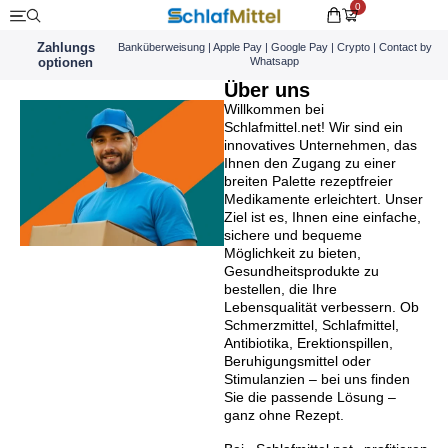
0
Zahlungs
Banküberweisung | Apple Pay | Google Pay | Crypto | Contact by
optionen
Whatsapp
Über uns
Willkommen bei
Schlafmittel.net! Wir sind ein
innovatives Unternehmen, das
Ihnen den Zugang zu einer
breiten Palette rezeptfreier
Medikamente erleichtert. Unser
Ziel ist es, Ihnen eine einfache,
sichere und bequeme
Möglichkeit zu bieten,
Gesundheitsprodukte zu
bestellen, die Ihre
Lebensqualität verbessern. Ob
Schmerzmittel, Schlafmittel,
Antibiotika, Erektionspillen,
Beruhigungsmittel oder
Stimulanzien – bei uns finden
Sie die passende Lösung –
ganz ohne Rezept.