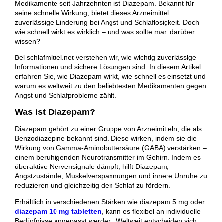
Medikamente seit Jahrzehnten ist Diazepam. Bekannt für
seine schnelle Wirkung, bietet dieses Arzneimittel
zuverlässige Linderung bei Angst und Schlaflosigkeit. Doch
wie schnell wirkt es wirklich – und was sollte man darüber
wissen?
Bei schlafmittel.net verstehen wir, wie wichtig zuverlässige
Informationen und sichere Lösungen sind. In diesem Artikel
erfahren Sie, wie Diazepam wirkt, wie schnell es einsetzt und
warum es weltweit zu den beliebtesten Medikamenten gegen
Angst und Schlafprobleme zählt.
Was ist Diazepam?
Diazepam gehört zu einer Gruppe von Arzneimitteln, die als
Benzodiazepine bekannt sind. Diese wirken, indem sie die
Wirkung von Gamma-Aminobuttersäure (GABA) verstärken –
einem beruhigenden Neurotransmitter im Gehirn. Indem es
überaktive Nervensignale dämpft, hilft Diazepam,
Angstzustände, Muskelverspannungen und innere Unruhe zu
reduzieren und gleichzeitig den Schlaf zu fördern.
Erhältlich in verschiedenen Stärken wie diazepam 5 mg oder
diazepam 10 mg tabletten
, kann es flexibel an individuelle
Bedürfnisse angepasst werden. Weltweit entscheiden sich