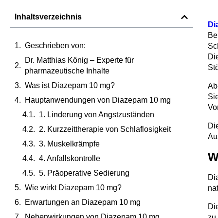
Inhaltsverzeichnis
Di
Be
Geschrieben von:
Sc
Di
Dr. Matthias König – Experte für
St
pharmazeutische Inhalte
Was ist Diazepam 10 mg?
Ab
Si
Hauptanwendungen von Diazepam 10 mg
Vo
1. Linderung von Angstzuständen
Di
2. Kurzzeittherapie von Schlaflosigkeit
Au
3. Muskelkrämpfe
W
4. Anfallskontrolle
5. Präoperative Sedierung
Di
Wie wirkt Diazepam 10 mg?
na
Erwartungen an Diazepam 10 mg
Di
Nebenwirkungen von Diazepam 10 mg
zu