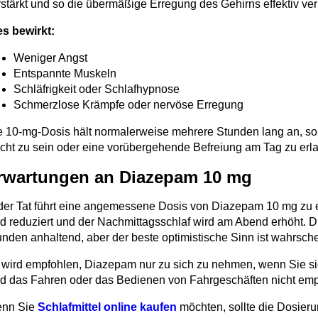
rstärkt und so die übermäßige Erregung des Gehirns effektiv ve
es bewirkt:
Weniger Angst
Entspannte Muskeln
Schläfrigkeit oder Schlafhypnose
Schmerzlose Krämpfe oder nervöse Erregung
e 10-mg-Dosis hält normalerweise mehrere Stunden lang an, so 
cht zu sein oder eine vorübergehende Befreiung am Tag zu erl
rwartungen an Diazepam 10 mg
 der Tat führt eine angemessene Dosis von Diazepam 10 mg zu e
rd reduziert und der Nachmittagsschlaf wird am Abend erhöht. 
unden anhaltend, aber der beste optimistische Sinn ist wahrsche
 wird empfohlen, Diazepam nur zu sich zu nehmen, wenn Sie 
rd das Fahren oder das Bedienen von Fahrgeschäften nicht em
nn Sie
Schlafmittel online kaufen
möchten, sollte die Dosieru