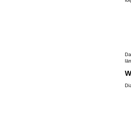
fo
Da
lä
W
Di