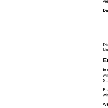
ve
Di
Di
Na
E
In
wi
St
Es
wi
We