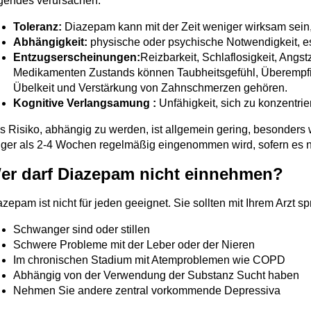
lgendes verursachen:
Toleranz:
Diazepam kann mit der Zeit weniger wirksam sein
Abhängigkeit:
physische oder psychische Notwendigkeit, e
Entzugserscheinungen:
Reizbarkeit, Schlaflosigkeit, Ang
Medikamenten Zustands können Taubheitsgefühl, Überempfind
Übelkeit und Verstärkung von Zahnschmerzen gehören.
Kognitive Verlangsamung :
Unfähigkeit, sich zu konzentrie
s Risiko, abhängig zu werden, ist allgemein gering, besonder
nger als 2-4 Wochen regelmäßig eingenommen wird, sofern es n
er darf Diazepam nicht einnehmen?
azepam ist nicht für jeden geeignet. Sie sollten mit Ihrem Arz
Schwanger sind oder stillen
Schwere Probleme mit der Leber oder der Nieren
Im chronischen Stadium mit Atemproblemen wie COPD
Abhängig von der Verwendung der Substanz Sucht haben
Nehmen Sie andere zentral vorkommende Depressiva