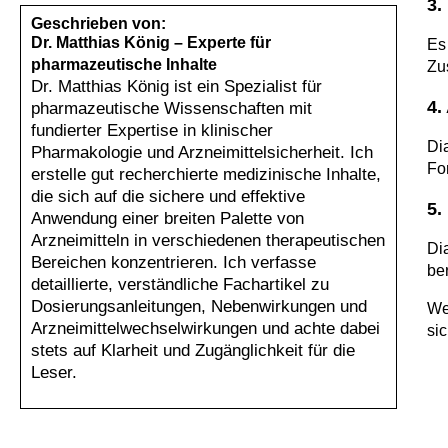
3.
Geschrieben von:
Dr. Matthias König – Experte für
Es
pharmazeutische Inhalte
Zu
Dr. Matthias König ist ein Spezialist für
4.
pharmazeutische Wissenschaften mit
fundierter Expertise in klinischer
Di
Pharmakologie und Arzneimittelsicherheit. Ich
Fo
erstelle gut recherchierte medizinische Inhalte,
die sich auf die sichere und effektive
5.
Anwendung einer breiten Palette von
Arzneimitteln in verschiedenen therapeutischen
Di
Bereichen konzentrieren. Ich verfasse
be
detaillierte, verständliche Fachartikel zu
Dosierungsanleitungen, Nebenwirkungen und
We
Arzneimittelwechselwirkungen und achte dabei
si
stets auf Klarheit und Zugänglichkeit für die
Leser.