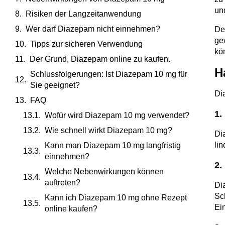
un
Risiken der Langzeitanwendung
Wer darf Diazepam nicht einnehmen?
De
ge
Tipps zur sicheren Verwendung
kö
Der Grund, Diazepam online zu kaufen.
H
Schlussfolgerungen: Ist Diazepam 10 mg für
Sie geeignet?
Di
FAQ
1.
Wofür wird Diazepam 10 mg verwendet?
Wie schnell wirkt Diazepam 10 mg?
Di
li
Kann man Diazepam 10 mg langfristig
einnehmen?
2.
Welche Nebenwirkungen können
auftreten?
Di
Sc
Kann ich Diazepam 10 mg ohne Rezept
Ei
online kaufen?