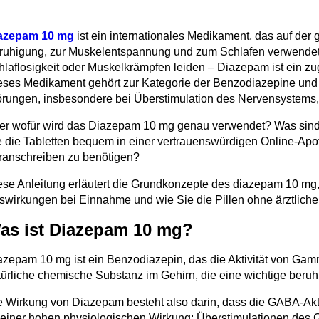
azepam 10 mg
ist ein internationales Medikament, das auf de
ruhigung, zur Muskelentspannung und zum Schlafen verwendet 
hlaflosigkeit oder Muskelkrämpfen leiden – Diazepam ist ein zu
eses Medikament gehört zur Kategorie der Benzodiazepine und w
örungen, insbesondere bei Überstimulation des Nervensystems,
er wofür wird das Diazepam 10 mg genau verwendet? Was sin
e die Tabletten bequem in einer vertrauenswürdigen Online-Apoth
ranschreiben zu benötigen?
ese Anleitung erläutert die Grundkonzepte des diazepam 10 m
swirkungen bei Einnahme und wie Sie die Pillen ohne ärztliche 
as ist Diazepam 10 mg?
azepam 10 mg ist ein Benzodiazepin, das die Aktivität von Gam
türliche chemische Substanz im Gehirn, die eine wichtige beruhi
e Wirkung von Diazepam besteht also darin, dass die GABA-Aktivi
 einer hohen physiologischen Wirkung: Überstimulationen des G