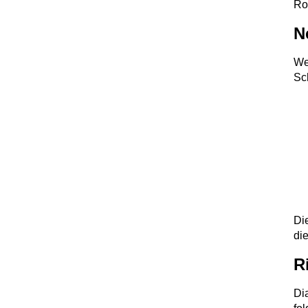
Ro
N
We
Sc
Di
di
R
Di